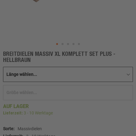
BREITDIELEN MASSIV XL KOMPLETT SET PLUS -
Zum
HELLBRAUN
Anfang
der
Bildgalerie
springen
AUF LAGER
3 - 10 Werktage
Lieferzeit:
Weitere
Massivdielen
Informationen