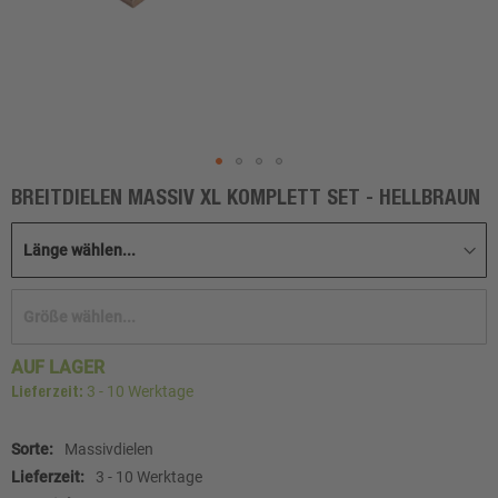
BREITDIELEN MASSIV XL KOMPLETT SET - HELLBRAUN
Zum
Anfang
der
Bildgalerie
springen
AUF LAGER
3 - 10 Werktage
Lieferzeit:
Weitere
Massivdielen
Informationen
3 - 10 Werktage