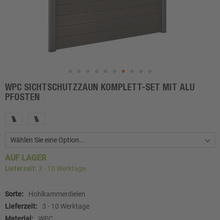
WPC SICHTSCHUTZZAUN KOMPLETT-SET MIT ALU
Zum
PFOSTEN
Anfang
der
Bildgalerie
springen
AUF LAGER
3 - 10 Werktage
Lieferzeit:
Weitere
Hohlkammerdielen
Informationen
3 - 10 Werktage
WPC