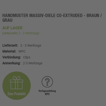
HANDMUSTER MASSIV-DIELE CO-EXTRUDED - BRAUN /
Zum
GRAU
Anfang
der
AUF LAGER
Bildgalerie
2 - 3 Werktage
Lieferzeit:
springen
Weitere
2 - 3 Werktage
Informationen
WPC
Clips
2-3 Werktage