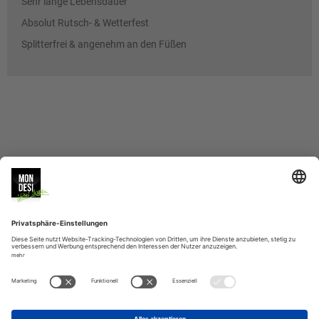
Sehr lange Lebensdauer
Absolut Rutsch- & Wetterfest
Splitterfrei & angenehm an den Füßen
MONDESI
SERVICE
BERATUNG