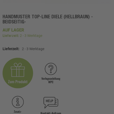
HANDMUSTER TOP-LINE DIELE (HELLBRAUN) -
Zum
BEIDSEITIG-
Anfang
der
AUF LAGER
Bildgalerie
2 - 3 Werktage
Lieferzeit:
springen
Weitere
2 - 3 Werktage
Informationen