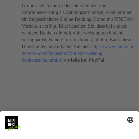
Grundsätzlich kann jeder Internetnutzer die
sofortüberweisung als Zahlungsart nutzen, wenn er über
ein freigeschaltetes Online-Banking-Konto mit PIN/TAN-
Verfahren verfügt. Bitte beachten Sie, dass bei einigen
wenigen Banken die Sofortüberweisung noch nicht
verfügbar ist. Nähere Informationen, ob Ihre Bank diesen
Dienst unterstützt erhalten Sie hier:
https://www.payment-
network.com/de/user/sofortueberweisung-
Vorteile bei PayPal:
bankensuche.html.
re